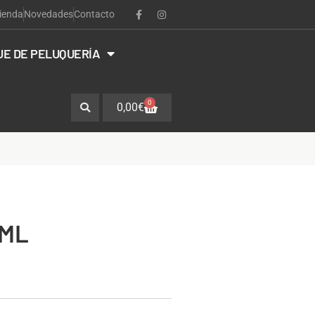
ienda
Novedades
Contacto
JE DE PELUQUERÍA
0
0,00
€
0ML