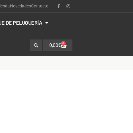
ienda
Novedades
Contacto
JE DE PELUQUERÍA
0
0,00
€