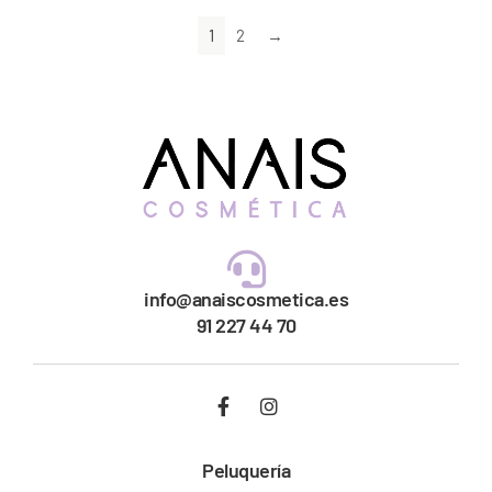
1
2
→
info@anaiscosmetica.es
91 227 44 70
Peluquería