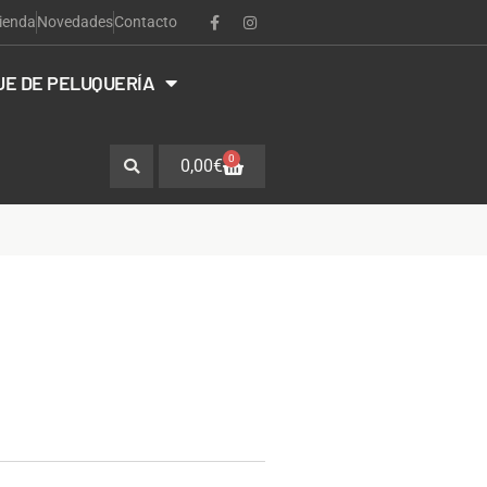
ienda
Novedades
Contacto
JE DE PELUQUERÍA
0
0,00
€