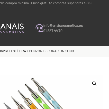
Sin compra mínima | Envío gratuito compras superiores a 60€
info@anaiscosmetica.es
91 227 44 70
Inicio
/
ESTÉTICA
/ PUNZON DECORACION 5UND