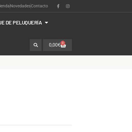
ienda
Novedades
Contacto
JE DE PELUQUERÍA
0
0,00
€