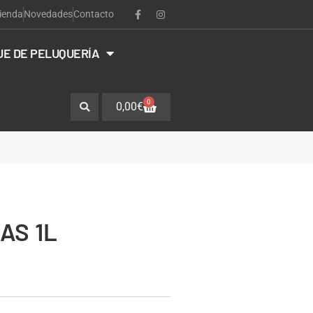
ienda
Novedades
Contacto
JE DE PELUQUERÍA
0
0,00
€
AS 1L