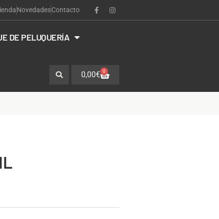
ienda
Novedades
Contacto
JE DE PELUQUERÍA
0
0,00
€
ML