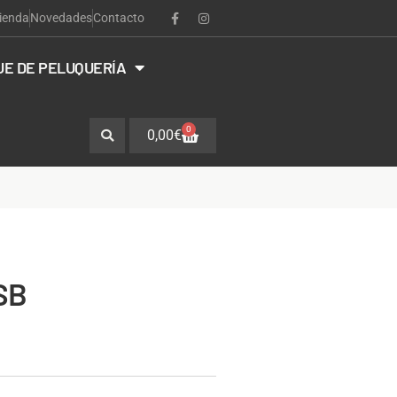
ienda
Novedades
Contacto
JE DE PELUQUERÍA
0
0,00
€
SB