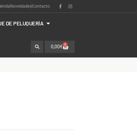
ienda
Novedades
Contacto
JE DE PELUQUERÍA
0
0,00
€