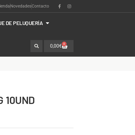
ienda
Novedades
Contacto
JE DE PELUQUERÍA
0
0,00
€
G 10UND