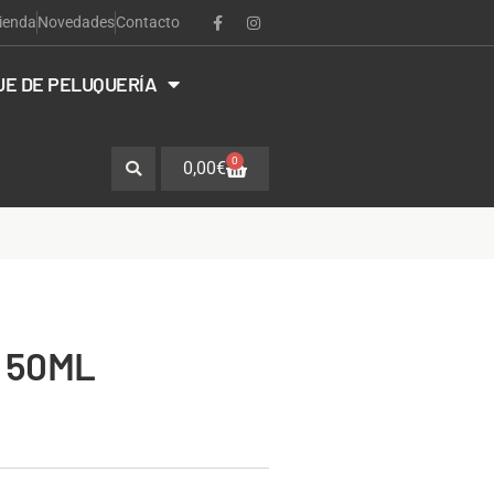
ienda
Novedades
Contacto
JE DE PELUQUERÍA
0
0,00
€
 50ML