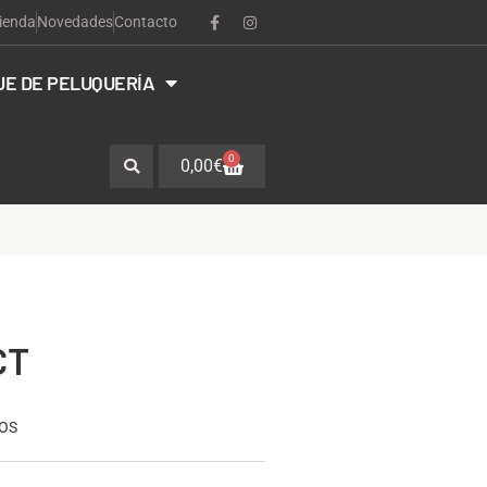
ienda
Novedades
Contacto
JE DE PELUQUERÍA
0
0,00
€
CT
COS