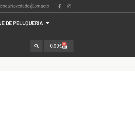
ienda
Novedades
Contacto
JE DE PELUQUERÍA
0
0,00
€